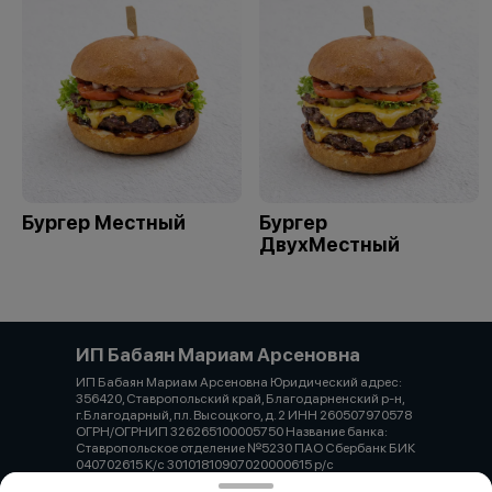
Бургер Местный
Бургер
ДвухМестный
ИП Бабаян Мариам Арсеновна
ИП Бабаян Мариам Арсеновна Юридический адрес:
356420, Ставропольский край, Благодарненский р-н,
г.Благодарный, пл. Высоцкого, д. 2 ИНН 260507970578
ОГРН/ОГРНИП 326265100005750 Название банка:
Ставропольское отделение №5230 ПАО Сбербанк БИК
040702615 К/с 30101810907020000615 р/с
40802810960710013958