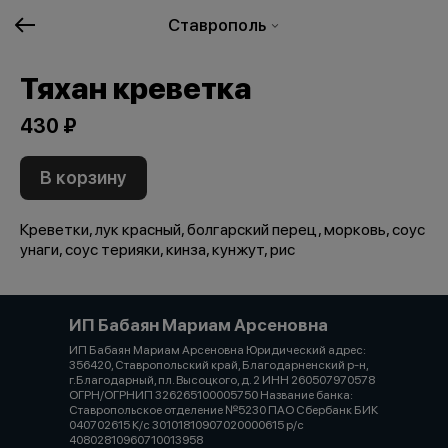
Ставрополь
Тяхан креветка
430 ₽
В корзину
Креветки, лук красный, болгарский перец, морковь, соус
унаги, соус терияки, кинза, кунжут, рис
ИП Бабаян Мариам Арсеновна
ИП Бабаян Мариам Арсеновна Юридический адрес:
356420, Ставропольский край, Благодарненский р-н,
г.Благодарный, пл. Высоцкого, д. 2 ИНН 260507970578
ОГРН/ОГРНИП 326265100005750 Название банка:
Ставропольское отделение №5230 ПАО Сбербанк БИК
040702615 К/с 30101810907020000615 р/с
40802810960710013958