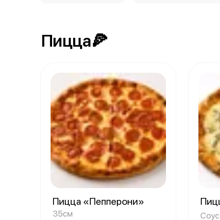
Пицца🍕
Пицца «Пепперони»
Пиц
35см
Соус