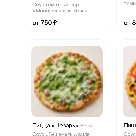
поми
Соус томатный, сыр
«Моц
«Моцарелла», колбаса
пепперони.
от 750 ₽
от 
Пицца «Цезарь»
Пиц
35см
Соус «Бешамель», филе
Соус