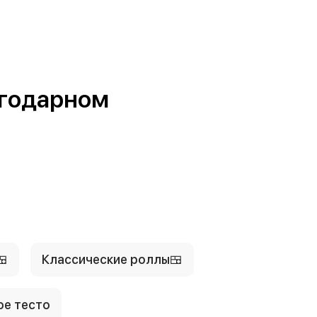
агодарном
🍱
Классические роллы🍱
ое тесто