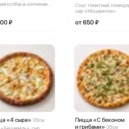
ная колбаса, копченая
Соус томатный, помидо
са, г
сыр «Моцарелла».
800 ₽
от 650 ₽
ца «4 сыра»
Пицца «С беконом
35см
и грибами»
35см
 «Бешамель», сыр