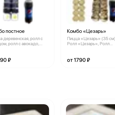
бо постное
Комбо «Цезарь»
а деревенская, ролл с
Пицца «Цезарь» (35 см)
цом, ролл с авокадо,
Ролл «Цезарь», Ролл
ый ко
«Тёплый «Цезарь»
990 ₽
от 1790 ₽