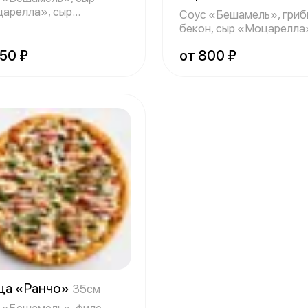
арелла», сыр
Соус «Бешамель», гриб
блю», сыр «Пармеза
бекон, сыр «Моцарелла
укроп.
750 ₽
от 800 ₽
ца «Ранчо»
35см