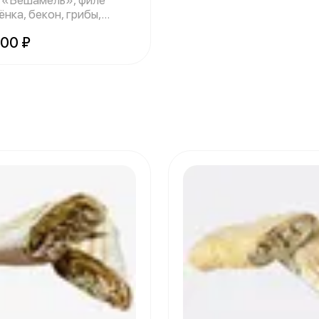
 «Бешамель», филе
нка, бекон, грибы,
доры, укро
800 ₽