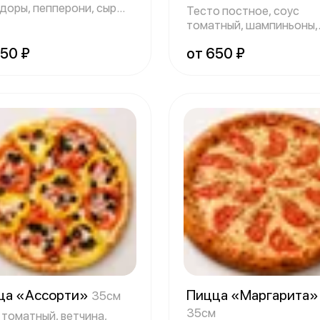
доры, пепперони, сыр
Тесто постное, соус
арелла»,
томатный, шампиньоны,
помидоры, маслины,
850 ₽
от 650 ₽
ца «Ассорти»
Пицца «Маргарита
35см
35см
 томатный, ветчина,