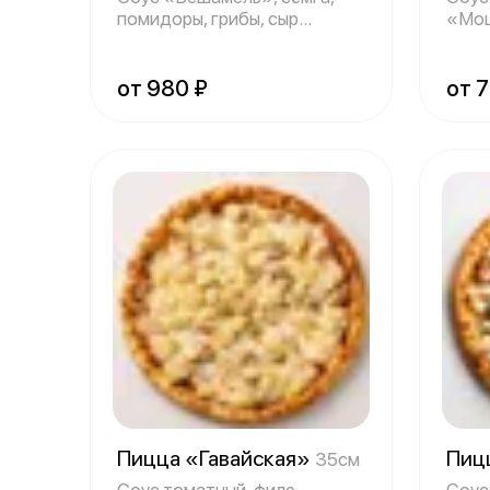
помидоры, грибы, сыр
«Моц
«Моцарелла», ук
«Дор
от 980 ₽
от 
Пицца «Гавайская»
Пиц
35см