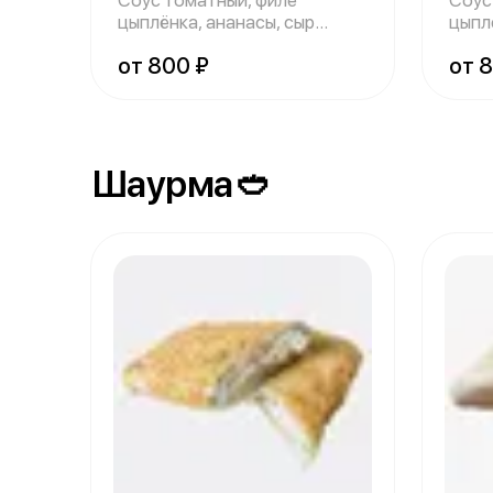
Соус томатный, филе
Соус
цыплёнка, ананасы, сыр
цыплё
«Моцарелла».
поми
от 800 ₽
от 
Шаурма🥙