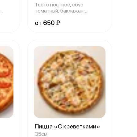
Тесто постное, соус
томатный, баклажан,
шампиньоны, огурец с
от 650 ₽
»
Пицца «С креветками»
35см