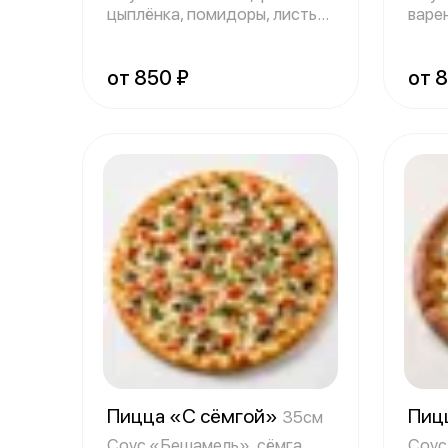
цыплёнка, помидоры, листья
варе
салата, пом
колба
от 850 ₽
от 
Пицца «С сёмгой»
Пиц
35см
Соус «Бешамель», сёмга,
Соус