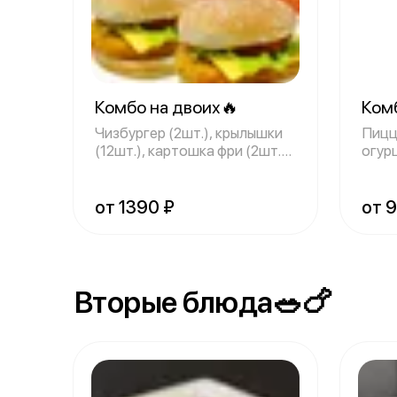
Комбо на двоих🔥
Ком
Чизбургер (2шт.), крылышки
Пицц
(12шт.), картошка фри (2шт.),
огур
нап
добр
от 1390 ₽
от 
Вторые блюда🥗🍗