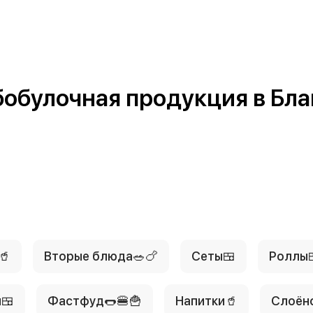
обулочная продукция в Бл
🥤
Вторые блюда🥗🍗
Сеты🍱
Роллы
🍱
Фастфуд🌭🍔🍟
Напитки🥤
Слоён