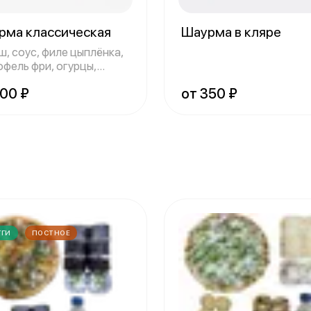
рма классическая
Шаурма в кляре
ш, соус, филе цыплёнка,
офель фри, огурцы,
доры.
300 ₽
от 350 ₽
ГГИ
ПОСТНОЕ