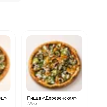
ец»
Пицца «Деревенская»
35см