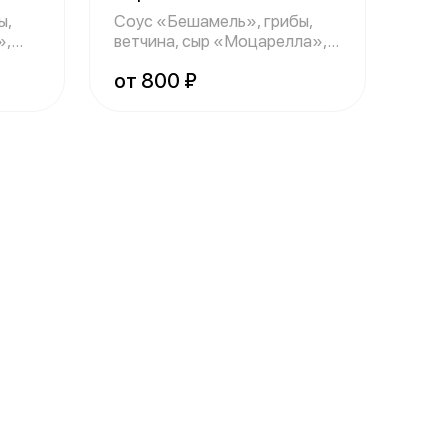
ы,
Соус «Бешамель», грибы,
»,
ветчина, сыр «Моцарелла»,
укроп.
от 800 ₽