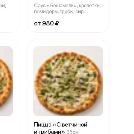
ры,
Соус «Бешамель», креветки,
помидоры, грибы, сыр
«Моцарелла».
от 980 ₽
Пицца «С ветчиной
и грибами»
35см