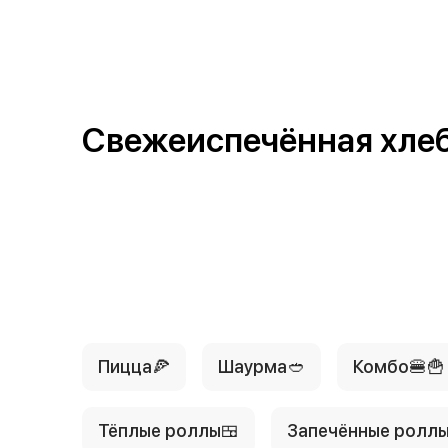
{{ textContacts }}
Свежеиспечённая хлеб
Пицца🍕
Шаурма🥙
Комбо🍔🍟
Тёплые роллы🍱
Запечённые роллы