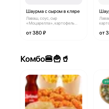
Шаурма с сыром в кляре
Шау
Лаваш, соус, сыр
Лава
«Моцарелла», картофель
карт
фри, огурцы, помидор
поми
от 380 ₽
от 
Комбо🍔🍟🥤
ВЕ