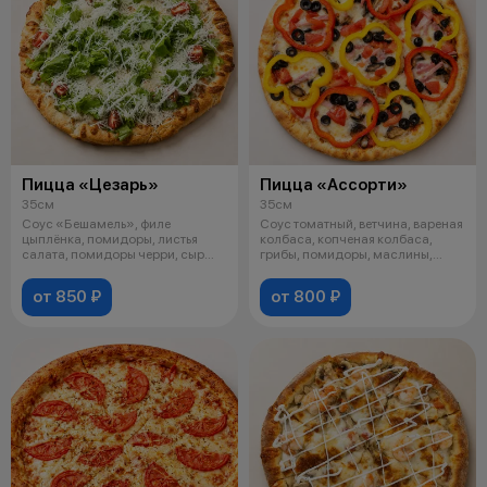
Пицца «Цезарь»
Пицца «Ассорти»
35см
35см
Соус «Бешамель», филе
Соус томатный, ветчина, вареная
цыплёнка, помидоры, листья
колбаса, копченая колбаса,
салата, помидоры черри, сыр
грибы, помидоры, маслины,
«Моцарелла»,
болга
от 850 ₽
от 800 ₽