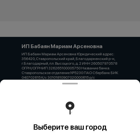
ИП Бабаян Мариам Арсеновна
ИП Бабаян Мариам Арсеновна Юридический адрес:
356420, Ставропольский край, Благодарненский р-н,
г.Благодарный, пл. Высоцкого, д. 2 ИНН 260507970578
ОГРН/ОГРНИП 326265100005750 Название банка:
Ставропольское отделение №5230 ПАО Сбербанк БИК
040702615 К/с 30101810907020000615 р/с
40802810960710013958
Работает на эффективном ядре
Foodpicásso
ver. 3.2
Политика конфиденциальности
Публичная оферта
Выберите ваш город
Политика обработки персональных
данных