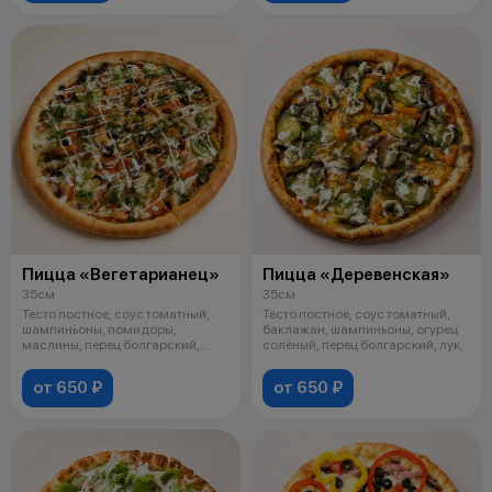
Пицца «Вегетарианец»
Пицца «Деревенская»
35см
35см
Тесто постное, соус томатный,
Тесто постное, соус томатный,
шампиньоны, помидоры,
баклажан, шампиньоны, огурец
маслины, перец болгарский,
солёный, перец болгарский, лук,
зелень, май
от 650 ₽
от 650 ₽