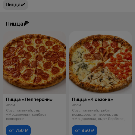
Пицца🍕
Пицца🍕
Пицца «Пепперони»
Пицца «4 сезона»
35см
35см
Соус томатный, сыр
Соус томатный, грибы,
«Моцарелла», колбаса
помидоры, пепперони, сыр
пепперони.
«Моцарелла», сыр «Дорблю»,
сыр «Пармезан».
от 750 ₽
от 850 ₽