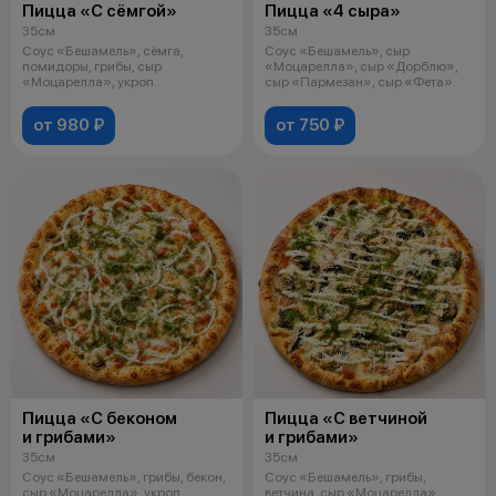
Пицца «С сёмгой»
Пицца «4 сыра»
35см
35см
Соус «Бешамель», сёмга,
Соус «Бешамель», сыр
помидоры, грибы, сыр
«Моцарелла», сыр «Дорблю»,
«Моцарелла», укроп.
сыр «Пармезан», сыр «Фета».
от 980 ₽
от 750 ₽
Пицца «С беконом
Пицца «С ветчиной
и грибами»
и грибами»
35см
35см
Соус «Бешамель», грибы, бекон,
Соус «Бешамель», грибы,
сыр «Моцарелла», укроп.
ветчина, сыр «Моцарелла»,