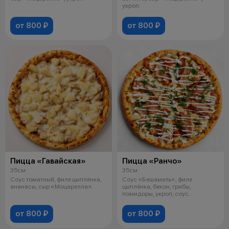
укроп.
от 800 ₽
от 800 ₽
Пицца «Гавайская»
Пицца «Ранчо»
35см
35см
Соус томатный, филе цыплёнка,
Соус «Бешамель», филе
ананасы, сыр «Моцарелла».
цыплёнка, бекон, грибы,
помидоры, укроп, соус
«Чесночный ранч», сыр
от 800 ₽
от 800 ₽