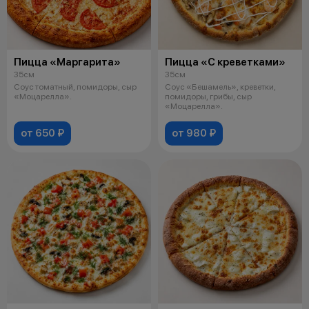
Пицца «Маргарита»
Пицца «С креветками»
35см
35см
Соус томатный, помидоры, сыр
Соус «Бешамель», креветки,
«Моцарелла».
помидоры, грибы, сыр
«Моцарелла».
от 650 ₽
от 980 ₽