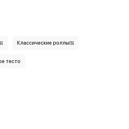
🍱
Классические роллы🍱
ое тесто