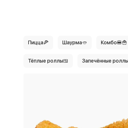
{{ textContacts }}
Пицца🍕
Шаурма🥙
Комбо🍔🍟
Тёплые роллы🍱
Запечённые роллы