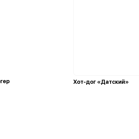
гер
Хот-дог «Датский»