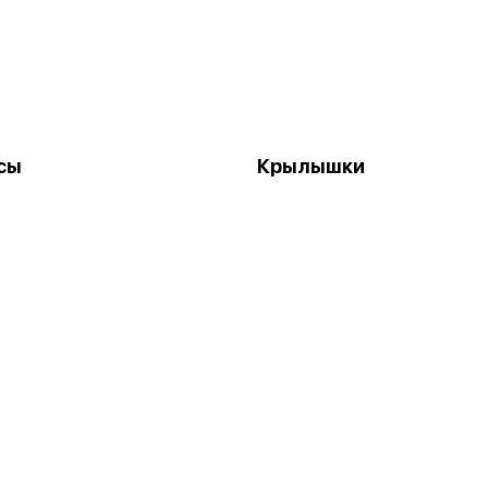
сы
Крылышки