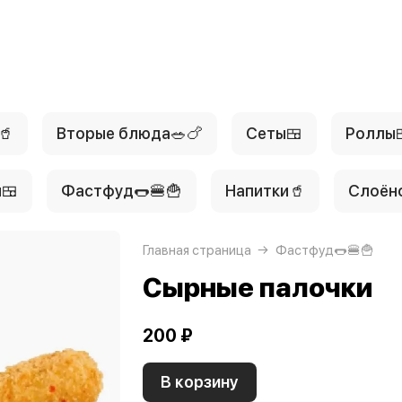
🥤
Вторые блюда🥗🍗
Сеты🍱
Роллы
🍱
Фастфуд🌭🍔🍟
Напитки🥤
Слоён
Главная страница
Фастфуд🌭🍔🍟
Сырные палочки
200 ₽
В корзину