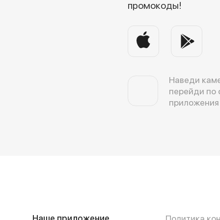
промокоды!
Наведи каме
перейди по 
приложения
Наше приложение
Политика ко