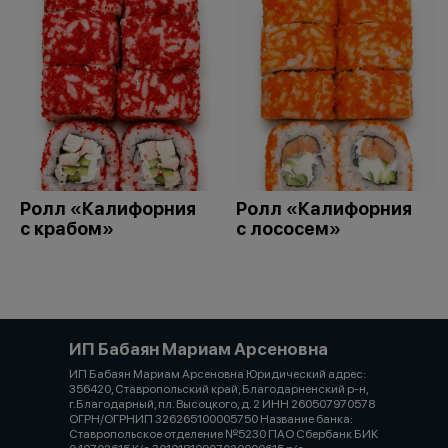
Ролл «Калифорния
Ролл «Калифорния
с крабом»
с лососем»
ИП Бабаян Мариам Арсеновна
ИП Бабаян Мариам Арсеновна Юридический адрес:
356420, Ставропольский край, Благодарненский р-н,
г.Благодарный, пл. Высоцкого, д. 2 ИНН 260507970578
ОГРН/ОГРНИП 326265100005750 Название банка:
Ставропольское отделение №5230 ПАО Сбербанк БИК