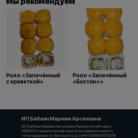
Мы рекомендуем
Ролл «Запечённый
Ролл «Запечённый
с креветкой»
«Бостон»»
ИП Бабаян Мариам Арсеновна
ИП Бабаян Мариам Арсеновна Юридический адрес:
356420, Ставропольский край, Благодарненский р-н,
г.Благодарный, пл. Высоцкого, д. 2 ИНН 260507970578